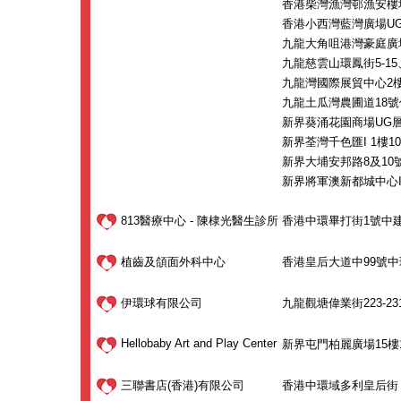
香港柴灣漁灣邨漁安樓地
香港小西灣藍灣廣場UG
九龍大角咀港灣豪庭廣
九龍慈雲山環鳳街5-15
九龍灣國際展貿中心2樓1
九龍土瓜灣農圃道18號
新界葵涌花園商場UG層2
新界荃灣千色匯I 1樓100
新界大埔安邦路8及10號
新界將軍澳新都城中心I期
813醫療中心 - 陳棣光醫生診所
香港中環畢打街1號中建大
植齒及頜面外科中心
香港皇后大道中99號中環中心
伊環球有限公司
九龍觀塘偉業街223-23
Hellobaby Art and Play Center
新界屯門柏麗廣場15樓1
三聯書店(香港)有限公司
香港中環域多利皇后街 