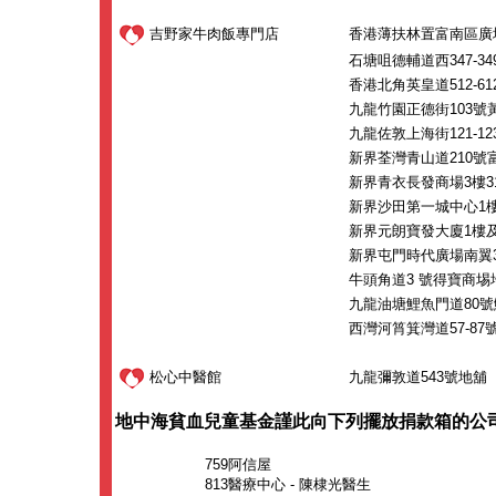
吉野家牛肉飯專門店
香港薄扶林置富南區廣場3
石塘咀德輔道西347-34
香港北角英皇道512-6
九龍竹園正德街103號黃
九龍佐敦上海街121-1
新界荃灣青山道210號富
新界青衣長發商場3樓31
新界沙田第一城中心1樓1
新界元朗寶發大廈1樓
新界屯門時代廣場南翼3
牛頭角道3 號得寶商埸
九龍油塘鯉魚門道80號
西灣河筲箕灣道57-87
松心中醫館
九龍彌敦道543號地舖
地中海貧血兒童基金謹此向下列擺放捐款箱的公
759阿信屋
813醫療中心 - 陳棣光醫生