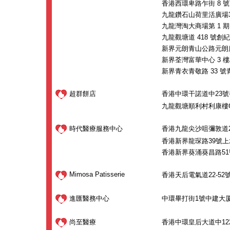
香港西環卑路乍街 8 號
九龍鑽石山荷里活廣場3 層 
九龍灣淘大商場第 1 期 2 
九龍觀塘道 418 號創紀之城
新界元朗青山公路元朗廣場3
新界荃灣富華中心 3 樓
新界青衣青敬路 33 號青衣城
超群餅店
香港中環干諾道中23
九龍觀塘順利村利康樓
時代醫療服務中心
香港九龍尖沙咀彌敦道26
香港新界龍琛路39號上水
香港新界葵涌葵昌路51號
Mimosa Patisserie
香港天后電氣道22-52
進匯醫務中心
中環畢打街1號中建大厦
尚至醫療
香港中環皇后大道中12