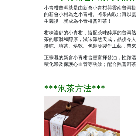
小青柑普洱茶是由新會小青柑與雲南普洱
的新會小柑為之小青柑。將果肉取出再以雲南
生曬後，就成為小青柑普洱茶！
柑味濃郁的小青柑，搭配茶味醇厚的普洱
茶的順滑和醇厚，滋味渾然天成，品後令
攤晾、填茶、烘乾、包裝等製作工藝，帶
正宗嘅的新會小青柑含豐富揮發油，性微
積化滯及保護心血管等功效；配合熟普洱
***泡茶方法***