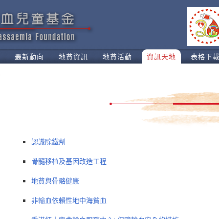
最新動向
地貧資訊
地貧活動
資訊天地
表格下
認識除鐵劑
骨髓移植及基因改造工程
地貧與骨骼健康
非輸血依賴性地中海貧血