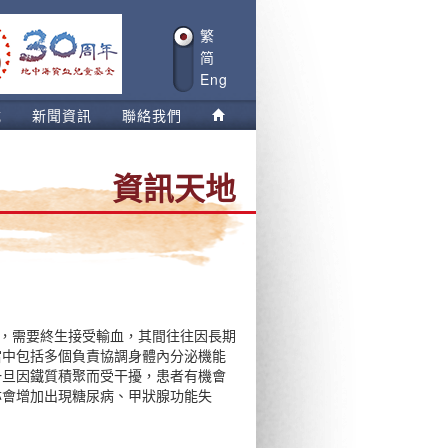
繁
简
Eng
載
新聞資訊
聯絡我們
資訊天地
能，需要終生接受輸血，其間往往因長期
當中包括多個負責協調身體內分泌機能
一旦因鐵質積聚而受干擾，患者有機會
亦會增加出現糖尿病、甲狀腺功能失