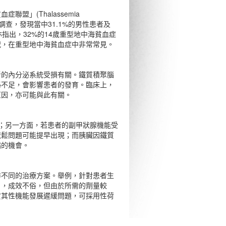
」(Thalassemia
名患者進行調查，發現當中31.1%的男性患者及
亦指出，32%的14歲重型地中海貧血症
況，在重型地中海貧血症中非常常見。
者的內分泌系統受損有關。鐵質積聚腦
泌不足，會影響患者的發育。臨床上，
原因，亦可能與此有關。
；另一方面，若患者的副甲狀腺機能受
疏鬆問題可能提早出現；而胰臟因鐵質
病的機會。
排不同的治療方案。舉例，針對患者生
」，成效不俗，但由於所需的劑量較
於其性機能發展遲緩問題，可採用性荷