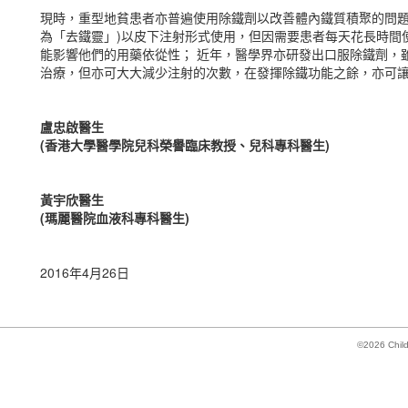
現時，重型地貧患者亦普遍使用除鐵劑以改善體內鐵質積聚的問題。傳統的
為「去鐵靈」)以皮下注射形式使用，但因需要患者每天花長時間
能影響他們的用藥依從性； 近年，醫學界亦研發出口服除鐵劑，
治療，但亦可大大減少注射的次數，在發揮除鐵功能之餘，亦可
盧忠啟醫生
(香港大學醫學院兒科榮譽臨床教授、兒科專科醫生)
黃宇欣醫生
(瑪麗醫院血液科專科醫生)
2016年4月26日
©2026 Child