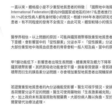
一直以來，體格瘦小是不少重型地貧患者的特徵︰「國際地中海貧血症聯盟
International Federation)曾向29個國家或地區的3817
30.1%的女性病人都有身材矮小的情況。根據1998年本港的研究
患者，有不同程度的發育不全情況，由此可見，體型較矮小的情
醫學界相信，以上問題的原因，可能與鐵質積聚導致重型地貧患
下垂體，會影響當中的「促性腺素」分泌水平。「促性腺素」分
大部份重型地中海貧血症患者的脊骨會較一般人短及扁，當中的
甲?腺功能低下，影響患者出現生長問題、體重異常及體力下降等
鐵質積聚影響，其鈣質吸收功能會受干擾，損害骨質健康，骨質
積聚而衍生的胰島素分泌問題，亦會增加重型地貧患者出現糖尿
若證實重型地貧患者的內分泌機能受影響，醫生可視乎情況，安
長荷爾蒙分泌不足的問題，醫生可使用藥物如「生長激素補充劑
大，加上政府未有直接資助有關藥費，大部份病人難以負擔。至
爾蒙替代治療法處理。