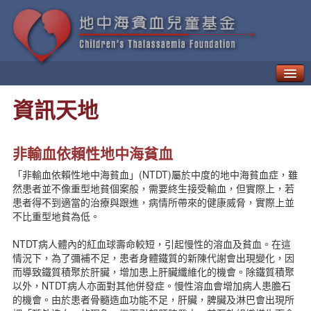
甚麼是地中海貧血？
資訊天地
如何治療「地貧」
地中海貧血的併發症
新一代療法
非輸血依賴性地中海貧血
病人日常生活需知
「非輸血依賴性地中海貧血」(NTDT)屬於中度的地中海貧血症，雖
地中海貧血的遺傳與預防
然患者並不像重型地貧個案般，需要終生接受輸血，但實際上，若
地中海貧血兒童基金
患者得不到適當的治療與跟進，病情所帶來的健康威脅，實際上並
地中海貧血教育及輔導中心
不比重型地貧為低。
貧友資訊
NTDT病人體內的紅血球壽命較短，引起慢性的溶血及貧血。在這
最新動向
情況下，為了彌補不足，患者身體鐵質的新陳代謝會出現變化，因
地貧資訊
而導致鐵質積聚於肝臟，增加患上肝臟纖維化的機會。除鐵質積聚
地貧活動
以外，NTDT病人亦面對其他併發症。慢性溶血會增加病人患膽石
的機會。由於患者骨髓造血功能不足，肝臟，脾臟及淋巴會出現所
資訊天地