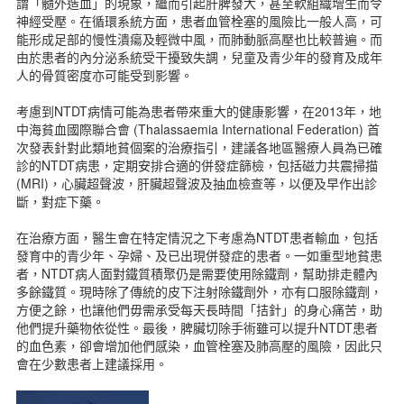
謂「髓外造血」的現象，繼而引起肝脾發大，甚至軟組織增生而令
表格下載
神經受壓。在循環系統方面，患者血管栓塞的風險比一般人高，可
新聞資訊
能形成足部的慢性潰瘍及輕微中風，而肺動脈高壓也比較普遍。而
聯絡我們
由於患者的內分泌系統受干擾致失調，兒童及青少年的發育及成年
人的骨質密度亦可能受到影響。
簡體版
English version
考慮到NTDT病情可能為患者帶來重大的健康影響，在2013年，地
主頁
中海貧血國際聯合會 (Thalassaemia International Federation) 首
次發表針對此類地貧個案的治療指引，建議各地區醫療人員為已確
診的NTDT病患，定期安排合適的併發症篩檢，包括磁力共震掃描
(MRI)，心臟超聲波，肝臟超聲波及抽血檢查等，以便及早作出診
斷，對症下藥。
在治療方面，醫生會在特定情況之下考慮為NTDT患者輸血，包括
發育中的青少年、孕婦、及已出現併發症的患者。一如重型地貧患
者，NTDT病人面對鐵質積聚仍是需要使用除鐵劑，幫助排走體內
多餘鐵質。現時除了傳統的皮下注射除鐵劑外，亦有口服除鐵劑，
方便之餘，也讓他們毋需承受每天長時間「拮針」的身心痛苦，助
他們提升藥物依從性。最後，脾臟切除手術雖可以提升NTDT患者
的血色素，卻會增加他們感染，血管栓塞及肺高壓的風險，因此只
會在少數患者上建議採用。