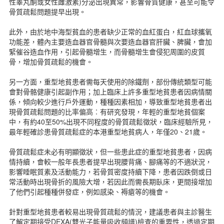
性睪丸酮或女性雌激素)分泌出現異常，影響骨質健康，甚至可能令
表格下載
骨質疏鬆問題提早出現。
新聞資訊
聯絡我們
此外，由於地中海型貧血的患者缺少正常的血紅蛋白，紅血球攜氧
功能差，體內主要造血器官骨髓與次要造血器官肝臟、脾臟，會加
簡體版
緊催谷造血作用，引起骨髓增生，而骨髓增生會侵犯周圍的皮質
English version
骨，增加骨質疏鬆的機會。
主頁
另一方面，重型地貧患者需每天使用的除鐵劑，部份傳統類型可能
會對骨骼健康引起副作用；加上臨床上許多重型地貧患者因病情關
係，傾向較少進行戶外運動，種種因素相加，導致重型地貧患者出
現骨質疏鬆問題的比率偏高︰有研究發現，年輕的重型地貧個案
中，有約40至50%出現不同程度的骨質疏鬆徵狀，臨床經驗所見，
最年輕確診患骨質疏鬆症的本港重型地貧病人，年僅20、21歲。
骨質疏鬆症未必有明顯徵狀，但一些患此症的重型地貧患者，因病
情持續，會較一般年長患者提早出現腰背痛、腳痛等的不適狀況，
影響睡眠質素及活動能力，若骨質密度持續下降，患者因跌倒或日
常活動時出現骨折的風險大增，若因此而需長期臥床，更間接增加
了他們引起種種併發症，例如感染、褥瘡等的機會。
針對重型地貧患者較易出現骨質疏鬆的情況，建議患者與主診醫生
了解定期接受DEXA(雙光子能量吸收頻譜)檢查的重要性，透過定期