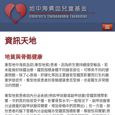
甚麼是地中海貧血？
資訊天地
如何治療「地貧」
地中海貧血的併發症
新一代療法
地貧與骨骼健康
病人日常生活需知
重型地中海貧血症(重型地貧)患者，因為終生需持續接受輸血，若
地中海貧血的遺傳與預防
未能做好除鐵治療，鐵質囤積身體不同器官部位，可帶來不同的健
地中海貧血兒童基金
康問題。除了心衰竭、肝硬化等因主要器官受鐵質影響而衍生的嚴
地中海貧血教育及輔導中心
重併發症外，重型地貧患者的骨骼健康會否受損，亦是醫生非常關
注的問題。
貧友資訊
最新動向
重型地貧患者因內分泌系統(例如甲狀腺或副甲狀腺)受鐵質積聚影
地貧資訊
響，令鈣質的吸收受干擾，影響骨質水平(一般情況下，副甲狀腺會
地貧活動
分泌適量的副甲狀腺荷爾蒙，增加骨骼中鈣質釋出)；另一方面，部
份患者的腦下垂體內分泌組織亦受鐵質囤積影響，導致性荷爾蒙(男
資訊天地