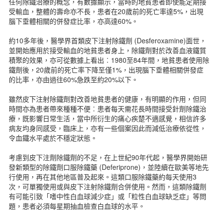
任何除鐵治療的概念，有數據顯示，當時的地貧患者即使能定期接
表格下載
受輸血，整體的壽命亦不長，患者在20歲前的死亡率達5%，出現
新聞資訊
腦下垂體相關的併發症比率，亦高達60%。
聯絡我們
約10多年後，醫學界首類皮下注射除鐵劑 (Desferoxamine)面世，
簡體版
並開始應用於接受輸血的地貧患者身上，除鐵劑對於改善血液鐵質
English version
積聚的效果，亦可從數據上看出︰1980至84年間，地貧患者使用除
主頁
鐵劑後，20歲前的死亡率下降至僅1%，出現腦下垂體相關併發症
的比率，亦由過往60%急跌至約20%以下。
雖然皮下注射除鐵劑對改善地貧患者的健康，有明顯的作用，但同
時間亦為患者帶來種種不便︰患者每天需花長時間接受針劑除鐵治
療，既影響日常生活，當中所衍生的痛心疾楚不適感覺，相信許多
病友均身同感受，臨床上，亦有一些個案因此而減低治療依從性，
令血鐵水平處於不穩定狀態。
考慮到皮下注劑除鐵劑的不足，在上世紀90年代起，醫學界開始研
發新類型的除鐵劑口服除鐵藥 (Deferiprone)，並陸續在歐美等地先
行使用，再在其他地區普及起來。這類口服除鐵藥約每天使用3
次，可單獨使用或與皮下注射除鐵劑合併使用。然而，這類除鐵劑
有可能引致「嗜中性白血球減少症」或「粒性白血球缺乏症」等問
題，患者必須每星期抽血檢查白血球的水平。