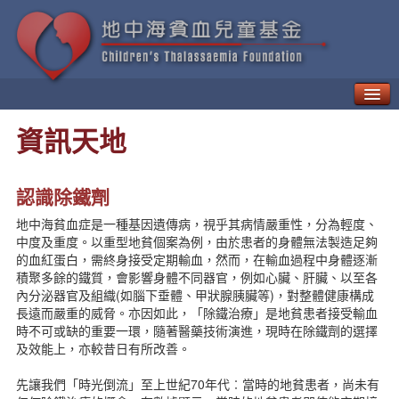
甚麼是地中海貧血？
資訊天地
如何治療「地貧」
地中海貧血的併發症
新一代療法
認識除鐵劑
病人日常生活需知
地中海貧血症是一種基因遺傳病，視乎其病情嚴重性，分為輕度、
地中海貧血的遺傳與預防
中度及重度。以重型地貧個案為例，由於患者的身體無法製造足夠
地中海貧血兒童基金
的血紅蛋白，需終身接受定期輸血，然而，在輸血過程中身體逐漸
地中海貧血教育及輔導中心
積聚多餘的鐵質，會影響身體不同器官，例如心臟、肝臟、以至各
內分泌器官及組織(如腦下垂體、甲狀腺胰臟等)，對整體健康構成
貧友資訊
長遠而嚴重的威脅。亦因如此，「除鐵治療」是地貧患者接受輸血
最新動向
時不可或缺的重要一環，隨著醫藥技術演進，現時在除鐵劑的選擇
地貧資訊
及效能上，亦較昔日有所改善。
地貧活動
先讓我們「時光倒流」至上世紀70年代︰當時的地貧患者，尚未有
資訊天地