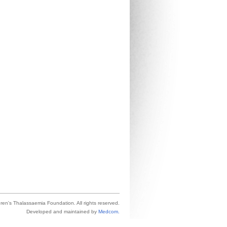
ren's Thalassaemia Foundation.
All rights reserved.
Developed and maintained
by
Medcom.