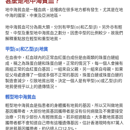
甚麼是地中海貧血？
地中海貧血是一種血病，這種病在很多地方都有發生，尤其是在地
中海的國家，中東及亞洲地區。
地中海貧血可分為兩大類，分別有甲型(α)和乙型(β)。另外亦有輕
型、中型及重型地中海貧血之劃分。因患中型的比例較少，故我們
解釋重點放在輕型和重型地貧。
甲型(α)和乙型(β)地貧
在血夜中，紅血球內的正常血紅蛋白成份是由兩類的珠蛋白鏈組
成，稱之為珠蛋白鏈和珠蛋白鏈。正常的情況下，每一個人會擁有
兩組正常的血紅蛋白基因；一組來自父親，另一組來自母親。如果
從父母處遺傳了一個或多個不正常的基因，珠蛋白鏈或珠蛋白鏈的
製造會減少，引致地貧出現。決定一個人是有甲型(α)或乙型(β)的
地貧便視乎以上的遺傳情況。
輕型地中海貧血
輕型地中海貧血是指患者的身體攜有地貧的基因，所以又叫做地貧
基因攜帶者。大部份地貧基因攜帶者是沒有任何病徵及不需要接受
治療。只有少部份人有輕微貧血。若非經過驗血，大多數地貧基因
攜帶者都不會知道自己帶有這種遺傳基因。估計香港現時有87萬人
是地貧基因攜帶者，約佔總人口12.5%。