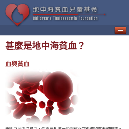
甚麼是地中海貧血？
甚麼是地中海貧血？
如何治療「地貧」
地中海貧血的併發症
新一代療法
血與貧血
病人日常生活需知
地中海貧血的遺傳與預防
地中海貧血兒童基金
地中海貧血教育及輔導中心
貧友資訊
最新動向
地貧資訊
地貧活動
資訊天地
要明白地中海貧血，你需要知道一些關於正常血液和貧血的知識。