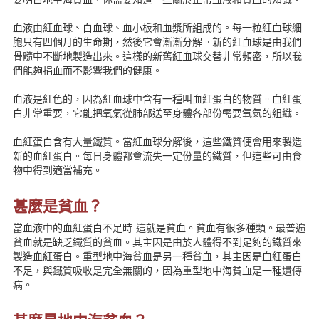
表格下載
新聞資訊
血液由紅血球、白血球、血小板和血漿所組成的。每一粒紅血球細
胞只有四個月的生命期，然後它會漸漸分解。新的紅血球是由我們
聯絡我們
骨髓中不斷地製造出來。這樣的新舊紅血球交替非常頻密，所以我
簡體版
們能夠捐血而不影響我們的健康。
English version
主頁
血液是紅色的，因為紅血球中含有一種叫血紅蛋白的物質。血紅蛋
白非常重要，它能把氧氣從肺部送至身體各部份需要氧氣的組織。
血紅蛋白含有大量鐵質。當紅血球分解後，這些鐵質便會用來製造
新的血紅蛋白。每日身體都會流失一定份量的鐵質，但這些可由食
物中得到適當補充。
甚麼是貧血？
當血液中的血紅蛋白不足時-這就是貧血。貧血有很多種類。最普遍
貧血就是缺乏鐵質的貧血。其主因是由於人體得不到足夠的鐵質來
製造血紅蛋白。重型地中海貧血是另一種貧血，其主因是血紅蛋白
不足，與鐵質吸收是完全無關的，因為重型地中海貧血是一種遺傳
病。